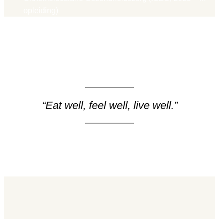
opleiding)
“Eat well, feel well, live well.”